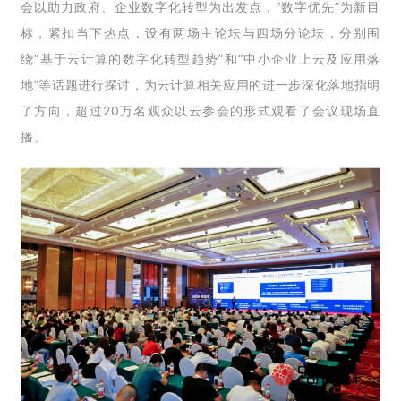
会以助力政府、企业数字化转型为出发点，“数字优先”为新目
标，紧扣当下热点，设有两场主论坛与四场分论坛，分别围
绕“基于云计算的数字化转型趋势”和“中小企业上云及应用落
地”等话题进行探讨，为云计算相关应用的进一步深化落地指明
了方向，超过20万名观众以云参会的形式观看了会议现场直
播。