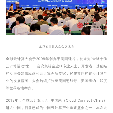
全球云计算大会会议现场
全球云计算大会于2008年创办于美国硅谷，被誉为“全球十佳
云计算活动”之一，会议集结企业IT专业人士、开发者、基础结
构及服务器供应商和云计算创新专家，旨在共同构建云计算产
业的发展蓝图，大会陆续扩张至美国芝加哥、美国纽约、印度
等世界各地举办。
2013年，全球云计算大会· 中国站（Cloud Connect China）
进入中国，目前已成为中国云计算产业重要盛会之一。本次大