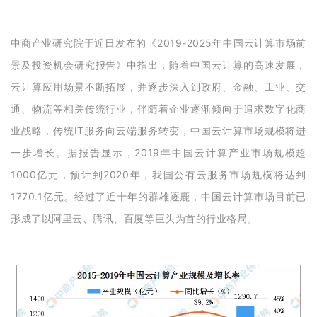
中
商产业研
究院于近日发布的
《2019-2025年中国云计算市场前
景及投资机会研究报告》中指出，随着中国云计算的高速发展，
云计算应用场景不断拓展，并逐步深入到政府、金融、工业、交
通、物流等相关传统行业，伴随着企业逐渐倾向于追求数字化商
业战略，传统IT服务向云端服务转变，中国云计算市场规模将进
一步增长。
据报告显示，2019年中国云计算产业市场规模超
1000亿元，预计到2020年，我国公有云服务市场规模将达到
1770.1亿元。
经过了近十年的群雄逐鹿，中国云计算市场目前已
形成了以阿里云、腾讯、百度等巨头为首的行业格局。