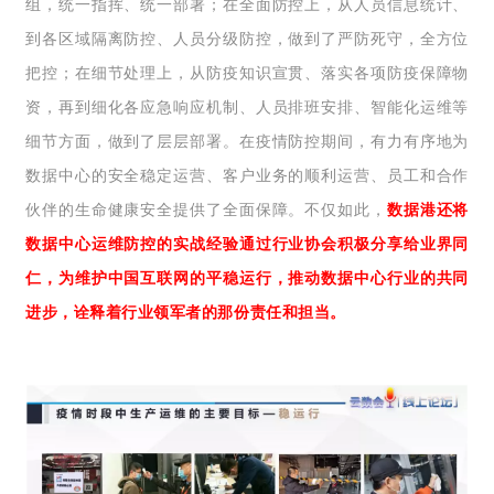
组，统一指挥、统一部署；在全面防控上，从人员信息统计、
到各区域隔离防控、人员分级防控，做到了严防死守，全方位
把控；在细节处理上，从防疫知识宣贯、落实各项防疫保障物
资，再到细化各应急响应机制、人员排班安排、智能化运维等
细节方面，做到了层层部署。在疫情防控期间，有力有序地为
数据中心的安全稳定运营、客户业务的顺利运营、员工和合作
伙伴的生命健康安全提供了全面保障。不仅如此，
数据港还将
数据中心运维防控的实战经验通过行业协会积极分享给业界同
仁，为维护中国互联网的平稳运行，推动数据中心行业的共同
进步，诠释着行业领军者的那份责任和担当。