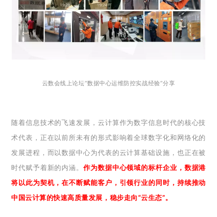
云数会线上论坛“
数据中心运维防控实战经验”分享
随着信息技术的飞速发展，云计算作为数字信息时代的核心技
术代表，正在以前所未有的形式影响着全球数字化和网络化的
发展进程，而以数据中心为代表的云计算基础设施，也正在被
时代赋予着新的内涵。
作为数据中心领域的标杆企业，数据港
将以此为契机，在不断赋能客户，引领行业的同时，持续推动
中国云计算的快速高质量发展，稳步走向“云生态”。