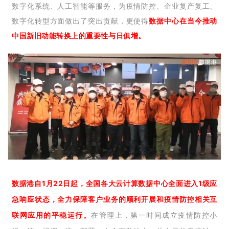
数字化系统、人工智能等服务，为疫情防控、企业复产复工、
数字化转型方面做出了突出贡献，更使得
数据中心在当今推动
中国新旧动能转换上的重要性与日俱增。
数据港自1月22日起，全国各大云计算数据中心全面进入1级应
急响应状态，全力保障客户业务的顺利开展和疫情防控相关互
联网应用的平稳运行。
在管理上，第一时间成立疫情防控小