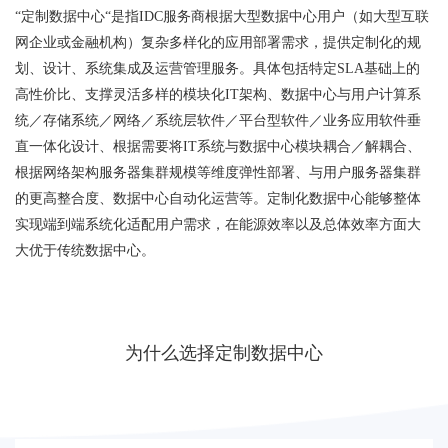
“定制数据中心“是指IDC服务商根据大型数据中心用户（如大型互联
网企业或金融机构）复杂多样化的应用部署需求，提供定制化的规
划、设计、系统集成及运营管理服务。具体包括特定SLA基础上的
高性价比、支撑灵活多样的模块化IT架构、数据中心与用户计算系
统／存储系统／网络／系统层软件／平台型软件／业务应用软件垂
直一体化设计、根据需要将IT系统与数据中心模块耦合／解耦合、
根据网络架构服务器集群规模等维度弹性部署、与用户服务器集群
的更高整合度、数据中心自动化运营等。定制化数据中心能够整体
实现端到端系统化适配用户需求，在能源效率以及总体效率方面大
大优于传统数据中心。
为什么选择定制数据中心