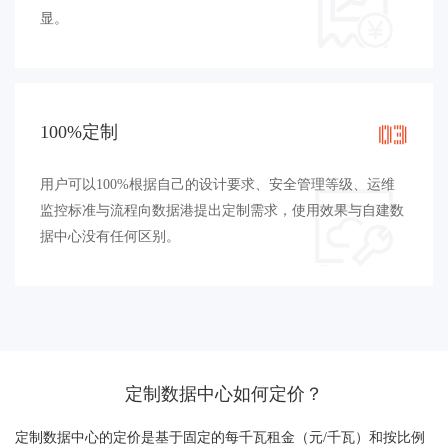
显。
100%定制
03
用户可以100%根据自己的设计要求、安全管理等级、运维
监控标准与流程向数据港提出定制需求，使用效果与自建数
据中心没有任何区别。
定制数据中心如何定价？
定制数据中心的定价是基于固定的每千瓦租金（元/千瓦）和按比例