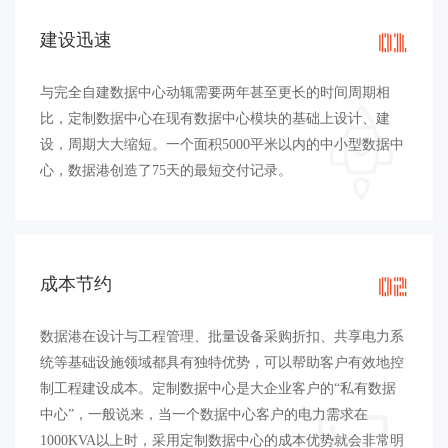
建设迅速
01
与完全自建数据中心动辄需要两年甚至更长的时间周期相
比，定制数据中心在现有数据中心模块的基础上设计、建
设，周期大大缩短。一个面积5000平米以内的中小型数据中
心，数据港创造了75天的最短交付记录。
成本节约
02
数据港在设计与工程管理、批量设备采购折扣、共享电力系
统等基础设施领域都具有独特优势，可以帮助客户有效地控
制工程建设成本。定制数据中心是大企业客户的“私有数据
中心”，一般说来，当一个数据中心客户的电力需求在
1000KVA以上时，采用定制数据中心的成本优势就会非常明