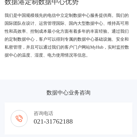
数据港定制数据中心优势
我们是中国规模领先的电信中立定制数据中心服务提供商。我们的
国际团队在设计、运营管理国际、国内大型数据中心、维持高可用
性和高效率、控制成本最小化方面有着多年的丰富经验。通过我们
的定制数据中心，客户可以得到专属的数据中心基础设施、安全和
私密管理，并且可以通过我们的客户门户网站MyHub，实时监控数
据中心的温度、湿度、电力使用情况等信息。
数据中心业务咨询
咨询电话
021-31762188